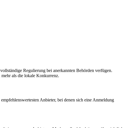
e vollständige Regulierung bei anerkannten Behörden verfügen.
mehr als die lokale Konkurrenz.
t empfehlenswertesten Anbieter, bei denen sich eine Anmeldung