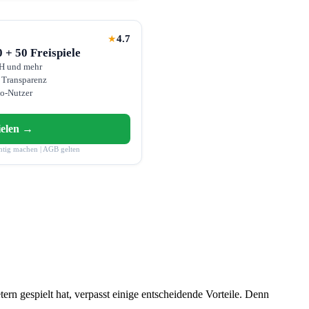
4.7
★
 + 50 Freispiele
TH und mehr
 Transparenz
to-Nutzer
ielen →
htig machen | AGB gelten
ern gespielt hat, verpasst einige entscheidende Vorteile. Denn