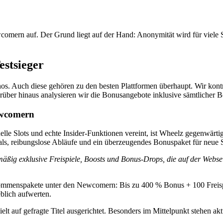
omern auf. Der Grund liegt auf der Hand: Anonymität wird für viele 
estsieger
inos. Auch diese gehören zu den besten Plattformen überhaupt. Wir kontr
arüber hinaus analysieren wir die Bonusangebote inklusive sämtlicher
ewcomern
elle Slots und echte Insider-Funktionen vereint, ist Wheelz gegenwärt
als, reibungslose Abläufe und ein überzeugendes Bonuspaket für neue S
äßig exklusive Freispiele, Boosts und Bonus-Drops, die auf der Webseit
llkommenspakete unter den Newcomern: Bis zu 400 % Bonus + 100 Freis
blich aufwerten.
t auf gefragte Titel ausgerichtet. Besonders im Mittelpunkt stehen akt