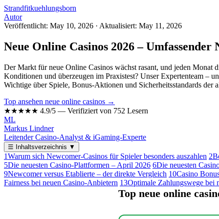
Strandfitkuehlungsborn
Autor
Veröffentlicht: May 10, 2026
·
Aktualisiert: May 11, 2026
Neue Online Casinos 2026 – Umfassende
Der Markt für neue Online Casinos wächst rasant, und jeden Monat d
Konditionen und überzeugen im Praxistest? Unser Expertenteam – unte
Wichtige über Spiele, Bonus-Aktionen und Sicherheitsstandards der a
Top ansehen neue online casinos →
★★★★★
4.9/5 — Verifiziert von 752 Lesern
ML
Markus Lindner
Leitender Casino-Analyst & iGaming-Experte
☰
Inhaltsverzeichnis
▼
1
Warum sich Newcomer-Casinos für Spieler besonders auszahlen
2
Be
5
Die neuesten Casino-Plattformen – April 2026
6
Die neuesten Casin
9
Newcomer versus Etablierte – der direkte Vergleich
10
Casino Bonus
Fairness bei neuen Casino-Anbietern
13
Optimale Zahlungswege bei 
Top neue online casin