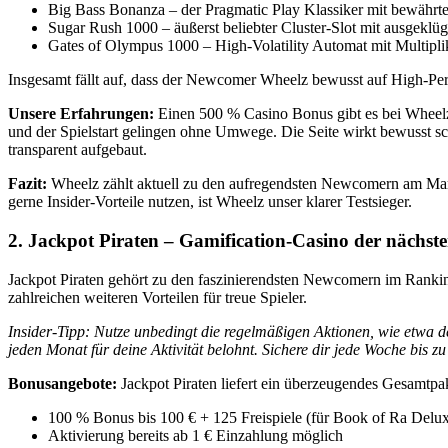
Big Bass Bonanza – der Pragmatic Play Klassiker mit bewährten
Sugar Rush 1000 – äußerst beliebter Cluster-Slot mit ausgeklü
Gates of Olympus 1000 – High-Volatility Automat mit Multip
Insgesamt fällt auf, dass der Newcomer Wheelz bewusst auf High-Perfo
Unsere Erfahrungen:
Einen 500 % Casino Bonus gibt es bei Wheelz z
und der Spielstart gelingen ohne Umwege. Die Seite wirkt bewusst schla
transparent aufgebaut.
Fazit:
Wheelz zählt aktuell zu den aufregendsten Newcomern am Mark
gerne Insider-Vorteile nutzen, ist Wheelz unser klarer Testsieger.
2. Jackpot Piraten – Gamification-Casino der nächst
Jackpot Piraten gehört zu den faszinierendsten Newcomern im Ranking 
zahlreichen weiteren Vorteilen für treue Spieler.
Insider-Tipp: Nutze unbedingt die regelmäßigen Aktionen, wie etwa 
jeden Monat für deine Aktivität belohnt. Sichere dir jede Woche bis z
Bonusangebote:
Jackpot Piraten liefert ein überzeugendes Gesamtpak
100 % Bonus bis 100 € + 125 Freispiele (für Book of Ra Delu
Aktivierung bereits ab 1 € Einzahlung möglich