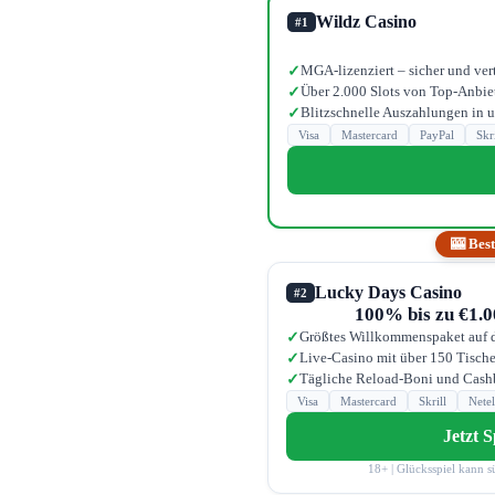
Wildz Casino
#1
MGA-lizenziert – sicher und ve
✓
Über 2.000 Slots von Top-Anbie
✓
Blitzschnelle Auszahlungen in 
✓
Visa
Mastercard
PayPal
Skri
🎰 Bes
Lucky Days Casino
#2
100% bis zu €1.0
Größtes Willkommenspaket auf d
✓
Live-Casino mit über 150 Tisch
✓
Tägliche Reload-Boni und Cash
✓
Visa
Mastercard
Skrill
Netel
Jetzt 
18+ | Glücksspiel kann 