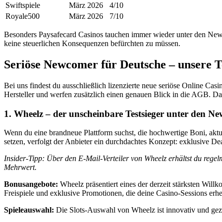
Swiftspiele
März 2026
4/10
Royale500
März 2026
7/10
Besonders Paysafecard Casinos tauchen immer wieder unter den Newc
keine steuerlichen Konsequenzen befürchten zu müssen.
Seriöse Newcomer für Deutsche – unsere T
Bei uns findest du ausschließlich lizenzierte neue seriöse Online Cas
Hersteller und werfen zusätzlich einen genauen Blick in die AGB. D
1. Wheelz – der unscheinbare Testsieger unter den N
Wenn du eine brandneue Plattform suchst, die hochwertige Boni, aktu
setzen, verfolgt der Anbieter ein durchdachtes Konzept: exklusive De
Insider-Tipp: Über den E-Mail-Verteiler von Wheelz erhältst du regelm
Mehrwert.
Bonusangebote:
Wheelz präsentiert eines der derzeit stärksten Wi
Freispiele und exklusive Promotionen, die deine Casino-Sessions erhe
Spieleauswahl:
Die Slots-Auswahl von Wheelz ist innovativ und geziel