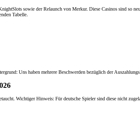
er KnightSlots sowie der Relaunch von Merkur. Diese Casinos sind so ne
enden Tabelle.
ntergrund: Uns haben mehrere Beschwerden bezüglich der Auszahlungs
2026
etaucht. Wichtiger Hinweis: Für deutsche Spieler sind diese nicht zug