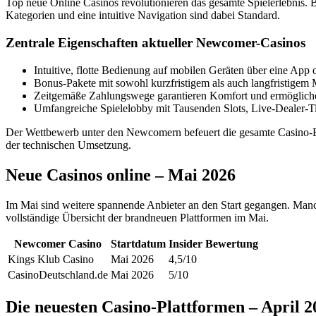
Top neue Online Casinos revolutionieren das gesamte Spielerlebnis. 
Kategorien und eine intuitive Navigation sind dabei Standard.
Zentrale Eigenschaften aktueller Newcomer-Casinos
Intuitive, flotte Bedienung auf mobilen Geräten über eine App 
Bonus-Pakete mit sowohl kurzfristigem als auch langfristigem 
Zeitgemäße Zahlungswege garantieren Komfort und ermögliche
Umfangreiche Spielelobby mit Tausenden Slots, Live-Dealer
Der Wettbewerb unter den Newcomern befeuert die gesamte Casino-Bran
der technischen Umsetzung.
Neue Casinos online – Mai 2026
Im Mai sind weitere spannende Anbieter an den Start gegangen. Man
vollständige Übersicht der brandneuen Plattformen im Mai.
Newcomer Casino
Startdatum
Insider Bewertung
Kings Klub Casino
Mai 2026
4,5/10
CasinoDeutschland.de
Mai 2026
5/10
Die neuesten Casino-Plattformen – April 2