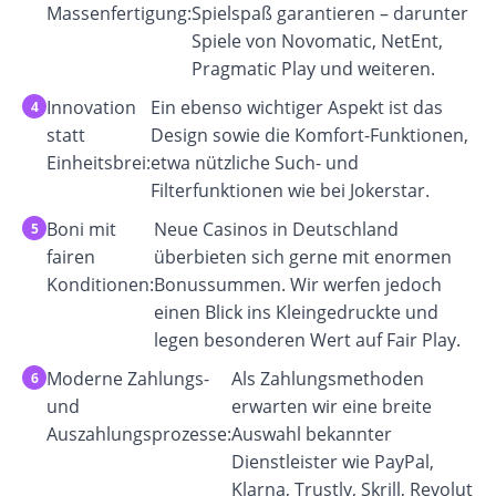
Massenfertigung:
Spielspaß garantieren – darunter
Spiele von Novomatic, NetEnt,
Pragmatic Play und weiteren.
Innovation
Ein ebenso wichtiger Aspekt ist das
statt
Design sowie die Komfort-Funktionen,
Einheitsbrei:
etwa nützliche Such- und
Filterfunktionen wie bei Jokerstar.
Boni mit
Neue Casinos in Deutschland
fairen
überbieten sich gerne mit enormen
Konditionen:
Bonussummen. Wir werfen jedoch
einen Blick ins Kleingedruckte und
legen besonderen Wert auf Fair Play.
Moderne Zahlungs-
Als Zahlungsmethoden
und
erwarten wir eine breite
Auszahlungsprozesse:
Auswahl bekannter
Dienstleister wie PayPal,
Klarna, Trustly, Skrill, Revolut