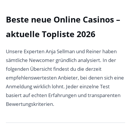
Beste neue Online Casinos –
aktuelle Topliste 2026
Unsere Experten Anja Sellman und Reiner haben
sämtliche Newcomer gründlich analysiert. In der
folgenden Übersicht findest du die derzeit
empfehlenswertesten Anbieter, bei denen sich eine
Anmeldung wirklich lohnt. Jeder einzelne Test
basiert auf echten Erfahrungen und transparenten
Bewertungskriterien.