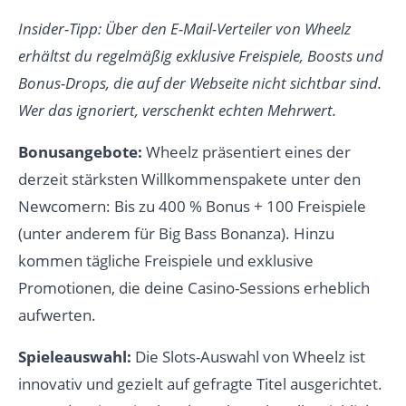
Insider-Tipp: Über den E-Mail-Verteiler von Wheelz
erhältst du regelmäßig exklusive Freispiele, Boosts und
Bonus-Drops, die auf der Webseite nicht sichtbar sind.
Wer das ignoriert, verschenkt echten Mehrwert.
Bonusangebote:
Wheelz präsentiert eines der
derzeit stärksten Willkommenspakete unter den
Newcomern: Bis zu 400 % Bonus + 100 Freispiele
(unter anderem für Big Bass Bonanza). Hinzu
kommen tägliche Freispiele und exklusive
Promotionen, die deine Casino-Sessions erheblich
aufwerten.
Spieleauswahl:
Die Slots-Auswahl von Wheelz ist
innovativ und gezielt auf gefragte Titel ausgerichtet.