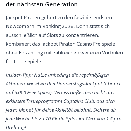
der nächsten Generation
Jackpot Piraten gehört zu den faszinierendsten
Newcomern im Ranking 2026. Denn statt sich
ausschließlich auf Slots zu konzentrieren,
kombiniert das Jackpot Piraten Casino Freispiele
ohne Einzahlung mit zahlreichen weiteren Vorteilen
für treue Spieler.
Insider-Tipp: Nutze unbedingt die regelmäßigen
Aktionen, wie etwa den Donnerstags-Jackpot (Chance
auf 5.000 Free Spins!). Vergiss außerdem nicht das
exklusive Treueprogramm Captains Club, das dich
jeden Monat für deine Aktivität belohnt. Sichere dir
jede Woche bis zu 70 Platin Spins im Wert von 1 € pro
Drehung!