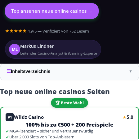
Top ansehen neue online casinos →
★★★★★
4.9/5 — Verifiziert von 752 Lesern
Markus Lindner
ML
Leitender Casino-Analyst & iGaming-Experte
☰
Inhaltsverzeichnis
▼
Top neue online casinos Seiten
🏆 Beste Wahl
Wildz Casino
5.0
★
#1
100% bis zu €500 + 200 Freispiele
✓
MGA-lizenziert – sicher und vertrauenswürdig
✓
Über 2.000 Slots von Top-Anbietern