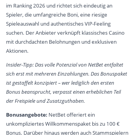
im Ranking 2026 und richtet sich eindeutig an
Spieler, die umfangreiche Boni, eine riesige
Spieleauswahl und authentisches VIP-Feeling
suchen. Der Anbieter verknüpft klassisches Casino
mit durchdachten Belohnungen und exklusiven
Aktionen.
Insider-Tipp: Das volle Potenzial von NetBet entfaltet
sich erst mit mehreren Einzahlungen. Das Bonuspaket
ist gestaffelt konzipiert – wer lediglich den ersten
Bonus beansprucht, verpasst einen erheblichen Teil
der Freispiele und Zusatzguthaben.
Bonusangebote:
NetBet offeriert ein
unkompliziertes Willkommenspaket bis zu 100 €
Bonus. Darüber hinaus werden auch Stammspielern