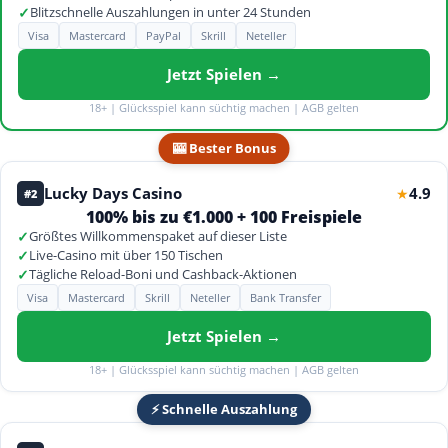
✓
Blitzschnelle Auszahlungen in unter 24 Stunden
Visa
Mastercard
PayPal
Skrill
Neteller
Jetzt Spielen →
18+ | Glücksspiel kann süchtig machen | AGB gelten
🎰 Bester Bonus
Lucky Days Casino
4.9
★
#2
100% bis zu €1.000 + 100 Freispiele
✓
Größtes Willkommenspaket auf dieser Liste
✓
Live-Casino mit über 150 Tischen
✓
Tägliche Reload-Boni und Cashback-Aktionen
Visa
Mastercard
Skrill
Neteller
Bank Transfer
Jetzt Spielen →
18+ | Glücksspiel kann süchtig machen | AGB gelten
⚡ Schnelle Auszahlung