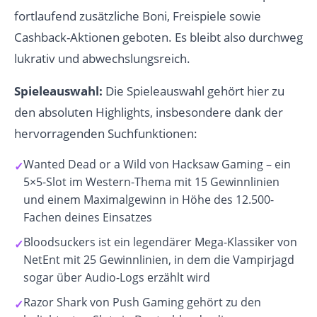
fortlaufend zusätzliche Boni, Freispiele sowie
Cashback-Aktionen geboten. Es bleibt also durchweg
lukrativ und abwechslungsreich.
Spieleauswahl:
Die Spieleauswahl gehört hier zu
den absoluten Highlights, insbesondere dank der
hervorragenden Suchfunktionen:
Wanted Dead or a Wild von Hacksaw Gaming – ein
5×5-Slot im Western-Thema mit 15 Gewinnlinien
und einem Maximalgewinn in Höhe des 12.500-
Fachen deines Einsatzes
Bloodsuckers ist ein legendärer Mega-Klassiker von
NetEnt mit 25 Gewinnlinien, in dem die Vampirjagd
sogar über Audio-Logs erzählt wird
Razor Shark von Push Gaming gehört zu den