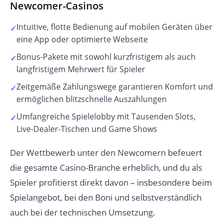
Newcomer-Casinos
Intuitive, flotte Bedienung auf mobilen Geräten über
eine App oder optimierte Webseite
Bonus-Pakete mit sowohl kurzfristigem als auch
langfristigem Mehrwert für Spieler
Zeitgemäße Zahlungswege garantieren Komfort und
ermöglichen blitzschnelle Auszahlungen
Umfangreiche Spielelobby mit Tausenden Slots,
Live-Dealer-Tischen und Game Shows
Der Wettbewerb unter den Newcomern befeuert
die gesamte Casino-Branche erheblich, und du als
Spieler profitierst direkt davon – insbesondere beim
Spielangebot, bei den Boni und selbstverständlich
auch bei der technischen Umsetzung.