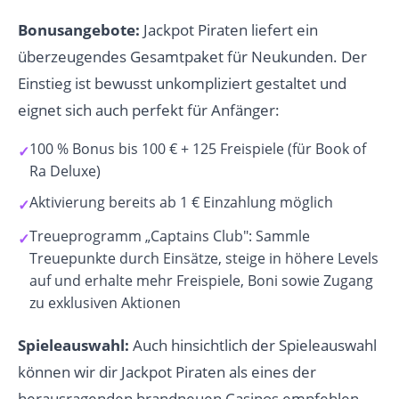
Bonusangebote:
Jackpot Piraten liefert ein
überzeugendes Gesamtpaket für Neukunden. Der
Einstieg ist bewusst unkompliziert gestaltet und
eignet sich auch perfekt für Anfänger:
100 % Bonus bis 100 € + 125 Freispiele (für Book of
Ra Deluxe)
Aktivierung bereits ab 1 € Einzahlung möglich
Treueprogramm „Captains Club": Sammle
Treuepunkte durch Einsätze, steige in höhere Levels
auf und erhalte mehr Freispiele, Boni sowie Zugang
zu exklusiven Aktionen
Spieleauswahl:
Auch hinsichtlich der Spieleauswahl
können wir dir Jackpot Piraten als eines der
herausragenden brandneuen Casinos empfehlen.