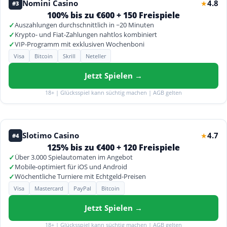
Nomini Casino
4.8
★
#3
100% bis zu €600 + 150 Freispiele
✓
Auszahlungen durchschnittlich in ~20 Minuten
✓
Krypto- und Fiat-Zahlungen nahtlos kombiniert
✓
VIP-Programm mit exklusiven Wochenboni
Visa
Bitcoin
Skrill
Neteller
Jetzt Spielen →
18+ | Glücksspiel kann süchtig machen | AGB gelten
Slotimo Casino
4.7
★
#4
125% bis zu €400 + 120 Freispiele
✓
Über 3.000 Spielautomaten im Angebot
✓
Mobile-optimiert für iOS und Android
✓
Wöchentliche Turniere mit Echtgeld-Preisen
Visa
Mastercard
PayPal
Bitcoin
Jetzt Spielen →
18+ | Glücksspiel kann süchtig machen | AGB gelten