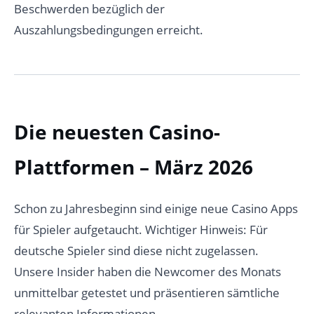
Beschwerden bezüglich der
Auszahlungsbedingungen erreicht.
Die neuesten Casino-
Plattformen – März 2026
Schon zu Jahresbeginn sind einige neue Casino Apps
für Spieler aufgetaucht. Wichtiger Hinweis: Für
deutsche Spieler sind diese nicht zugelassen.
Unsere Insider haben die Newcomer des Monats
unmittelbar getestet und präsentieren sämtliche
relevanten Informationen.