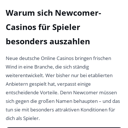
Warum sich Newcomer-
Casinos für Spieler
besonders auszahlen
Neue deutsche Online Casinos bringen frischen
Wind in eine Branche, die sich ständig
weiterentwickelt. Wer bisher nur bei etablierten
Anbietern gespielt hat, verpasst einige
entscheidende Vorteile. Denn Newcomer müssen
sich gegen die großen Namen behaupten – und das
tun sie mit besonders attraktiven Konditionen für
dich als Spieler.