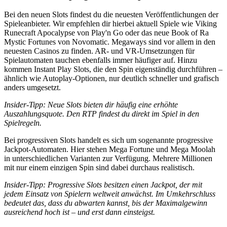
Bei den neuen Slots findest du die neuesten Veröffentlichungen der
Spieleanbieter. Wir empfehlen dir hierbei aktuell Spiele wie Viking
Runecraft Apocalypse von Play'n Go oder das neue Book of Ra
Mystic Fortunes von Novomatic. Megaways sind vor allem in den
neuesten Casinos zu finden. AR- und VR-Umsetzungen für
Spielautomaten tauchen ebenfalls immer häufiger auf. Hinzu
kommen Instant Play Slots, die den Spin eigenständig durchführen –
ähnlich wie Autoplay-Optionen, nur deutlich schneller und grafisch
anders umgesetzt.
Insider-Tipp: Neue Slots bieten dir häufig eine erhöhte
Auszahlungsquote. Den RTP findest du direkt im Spiel in den
Spielregeln.
Bei progressiven Slots handelt es sich um sogenannte progressive
Jackpot-Automaten. Hier stehen Mega Fortune und Mega Moolah
in unterschiedlichen Varianten zur Verfügung. Mehrere Millionen
mit nur einem einzigen Spin sind dabei durchaus realistisch.
Insider-Tipp: Progressive Slots besitzen einen Jackpot, der mit
jedem Einsatz von Spielern weltweit anwächst. Im Umkehrschluss
bedeutet das, dass du abwarten kannst, bis der Maximalgewinn
ausreichend hoch ist – und erst dann einsteigst.