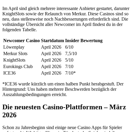
Im April sind gleich mehrere interessante Anbieter gestartet, darunter
KnightSlots sowie der Relaunch von Merkur. Diese Casinos sind so
neu, dass stellenweise noch Nachbesserungen erforderlich sind. Die
vollständige Übersicht aller Newcomer im April findest du in der
folgenden Tabelle.
Newcomer Casino
Startdatum
Insider Bewertung
Löwenplay
April 2026
6/10
Merkur Slots
April 2026
7,5/10
KnightSlots
April 2026
5/10
Eurokings Club
April 2026
7/10
ICE36
April 2026
7/10*
*ICE36 wurde kürzlich um einen halben Punkt herabgestuft. Der
Hintergrund: Uns haben mehrere Beschwerden bezüglich der
Auszahlungsbedingungen erreicht.
Die neuesten Casino-Plattformen – März
2026
Schon zu Jahresbeginn sind einige neue Casino Apps für Spieler