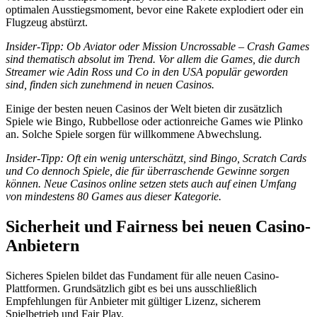
optimalen Ausstiegsmoment, bevor eine Rakete explodiert oder ein
Flugzeug abstürzt.
Insider-Tipp: Ob Aviator oder Mission Uncrossable – Crash Games
sind thematisch absolut im Trend. Vor allem die Games, die durch
Streamer wie Adin Ross und Co in den USA populär geworden
sind, finden sich zunehmend in neuen Casinos.
Einige der besten neuen Casinos der Welt bieten dir zusätzlich
Spiele wie Bingo, Rubbellose oder actionreiche Games wie Plinko
an. Solche Spiele sorgen für willkommene Abwechslung.
Insider-Tipp: Oft ein wenig unterschätzt, sind Bingo, Scratch Cards
und Co dennoch Spiele, die für überraschende Gewinne sorgen
können. Neue Casinos online setzen stets auch auf einen Umfang
von mindestens 80 Games aus dieser Kategorie.
Sicherheit und Fairness bei neuen Casino-
Anbietern
Sicheres Spielen bildet das Fundament für alle neuen Casino-
Plattformen. Grundsätzlich gibt es bei uns ausschließlich
Empfehlungen für Anbieter mit gültiger Lizenz, sicherem
Spielbetrieb und Fair Play.