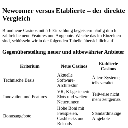
Newcomer versus Etablierte – der direkte
Vergleich
Brandneue Casinos mit 5 € Einzahlung begeistern häufig durch
zahlreiche neue Features und Angebote. Welche das im Einzelnen
sind, schlüsseln wir in der folgenden Tabelle übersichtlich auf.
Gegenüberstellung neuer und altbewährter Anbieter
Etablierte
Kriterium
Neue Casinos
Casinos
Aktuelle
Ältere Systeme,
Technische Basis
Software-
teils veraltet
Architektur
VR, KI-gesteuerte
Teilweise nicht
Innovation und Features
Slots und weitere
mehr zeitgemäß
Neuerungen
Hohe Boni mit
Freispielen,
Standardmäßige
Bonusangebote
Cashbacks und
Angebote
Reloads