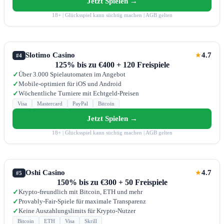
Jetzt Spielen →
18+ | Glücksspiel kann süchtig machen | AGB gelten
Slotimo Casino
4.7
★
#4
125% bis zu €400 + 120 Freispiele
Über 3.000 Spielautomaten im Angebot
✓
Mobile-optimiert für iOS und Android
✓
Wöchentliche Turniere mit Echtgeld-Preisen
✓
Visa
Mastercard
PayPal
Bitcoin
Jetzt Spielen →
18+ | Glücksspiel kann süchtig machen | AGB gelten
Oshi Casino
4.7
★
#5
150% bis zu €300 + 50 Freispiele
Krypto-freundlich mit Bitcoin, ETH und mehr
✓
Provably-Fair-Spiele für maximale Transparenz
✓
Keine Auszahlungslimits für Krypto-Nutzer
✓
Bitcoin
ETH
Visa
Skrill