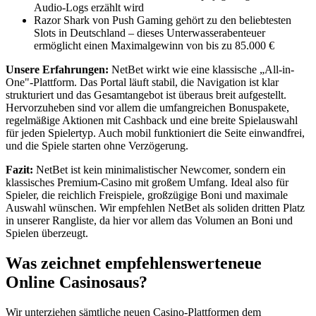
Audio-Logs erzählt wird
Razor Shark von Push Gaming gehört zu den beliebtesten
Slots in Deutschland – dieses Unterwasserabenteuer
ermöglicht einen Maximalgewinn von bis zu 85.000 €
Unsere Erfahrungen:
NetBet wirkt wie eine klassische „All-in-
One"-Plattform. Das Portal läuft stabil, die Navigation ist klar
strukturiert und das Gesamtangebot ist überaus breit aufgestellt.
Hervorzuheben sind vor allem die umfangreichen Bonuspakete,
regelmäßige Aktionen mit Cashback und eine breite Spielauswahl
für jeden Spielertyp. Auch mobil funktioniert die Seite einwandfrei,
und die Spiele starten ohne Verzögerung.
Fazit:
NetBet ist kein minimalistischer Newcomer, sondern ein
klassisches Premium-Casino mit großem Umfang. Ideal also für
Spieler, die reichlich Freispiele, großzügige Boni und maximale
Auswahl wünschen. Wir empfehlen NetBet als soliden dritten Platz
in unserer Rangliste, da hier vor allem das Volumen an Boni und
Spielen überzeugt.
Was zeichnet empfehlenswerteneue
Online Casinosaus?
Wir unterziehen sämtliche neuen Casino-Plattformen dem