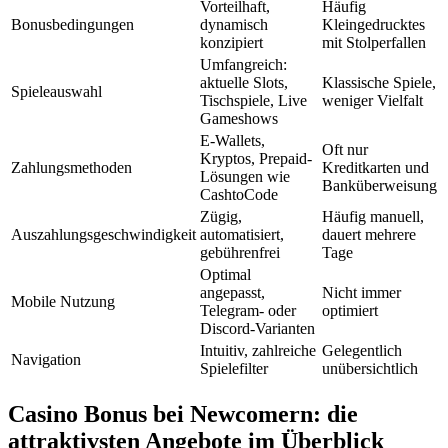
Vorteilhaft,
Häufig
Bonusbedingungen
dynamisch
Kleingedrucktes
konzipiert
mit Stolperfallen
Umfangreich:
aktuelle Slots,
Klassische Spiele,
Spieleauswahl
Tischspiele, Live
weniger Vielfalt
Gameshows
E-Wallets,
Oft nur
Kryptos, Prepaid-
Zahlungsmethoden
Kreditkarten und
Lösungen wie
Banküberweisung
CashtoCode
Zügig,
Häufig manuell,
Auszahlungsgeschwindigkeit
automatisiert,
dauert mehrere
gebührenfrei
Tage
Optimal
angepasst,
Nicht immer
Mobile Nutzung
Telegram- oder
optimiert
Discord-Varianten
Intuitiv, zahlreiche
Gelegentlich
Navigation
Spielefilter
unübersichtlich
Casino Bonus bei Newcomern: die
attraktivsten Angebote im Überblick