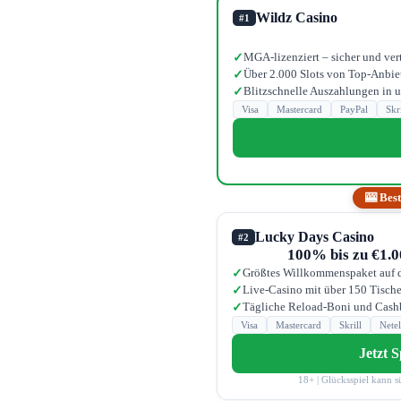
Wildz Casino
#1
MGA-lizenziert – sicher und ve
✓
Über 2.000 Slots von Top-Anbie
✓
Blitzschnelle Auszahlungen in 
✓
Visa
Mastercard
PayPal
Skri
🎰 Bes
Lucky Days Casino
#2
100% bis zu €1.0
Größtes Willkommenspaket auf d
✓
Live-Casino mit über 150 Tisch
✓
Tägliche Reload-Boni und Cash
✓
Visa
Mastercard
Skrill
Netel
Jetzt 
18+ | Glücksspiel kann 