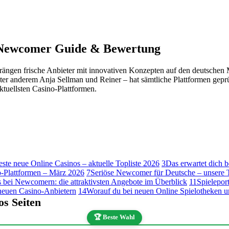
r Newcomer Guide & Bewertung
rängen frische Anbieter mit innovativen Konzepten auf den deutschen 
r anderem Anja Sellman und Reiner – hat sämtliche Plattformen geprüft,
ktuellsten Casino-Plattformen.
ste neue Online Casinos – aktuelle Topliste 2026
3
Das erwartet dich 
o-Plattformen – März 2026
7
Seriöse Newcomer für Deutsche – unsere T
 bei Newcomern: die attraktivsten Angebote im Überblick
11
Spieleport
neuen Casino-Anbietern
14
Worauf du bei neuen Online Spielotheken un
os Seiten
🏆 Beste Wahl