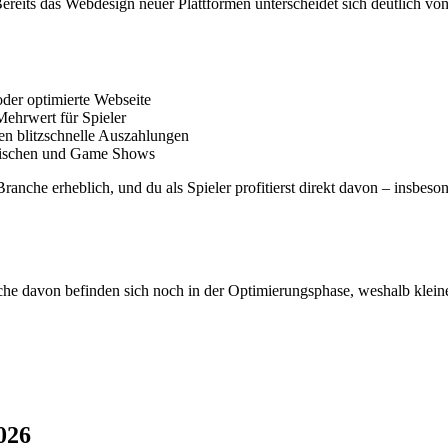
Bereits das Webdesign neuer Plattformen unterscheidet sich deutlich vo
oder optimierte Webseite
Mehrwert für Spieler
n blitzschnelle Auszahlungen
-Tischen und Game Shows
che erheblich, und du als Spieler profitierst direkt davon – insbeson
che davon befinden sich noch in der Optimierungsphase, weshalb klei
026