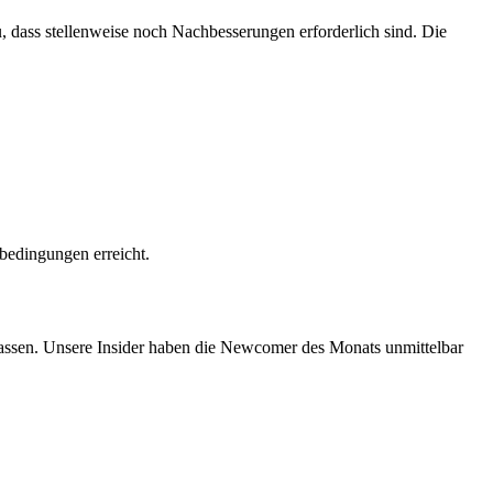
u, dass stellenweise noch Nachbesserungen erforderlich sind. Die
bedingungen erreicht.
elassen. Unsere Insider haben die Newcomer des Monats unmittelbar