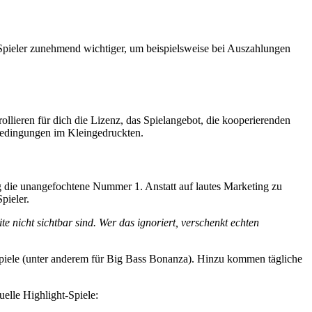
Spieler zunehmend wichtiger, um beispielsweise bei Auszahlungen
ollieren für dich die Lizenz, das Spielangebot, die kooperierenden
 Bedingungen im Kleingedruckten.
ig die unangefochtene Nummer 1. Anstatt auf lautes Marketing zu
pieler.
e nicht sichtbar sind. Wer das ignoriert, verschenkt echten
piele (unter anderem für Big Bass Bonanza). Hinzu kommen tägliche
uelle Highlight-Spiele: