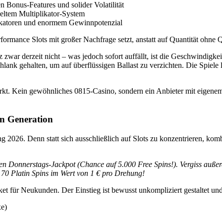
 Bonus-Features und solider Volatilität
geltem Multiplikator-System
likatoren und enormem Gewinnpotenzial
rmance Slots mit großer Nachfrage setzt, anstatt auf Quantität ohne Qu
war derzeit nicht – was jedoch sofort auffällt, ist die Geschwindigkei
nk gehalten, um auf überflüssigen Ballast zu verzichten. Die Spiele lad
t. Kein gewöhnliches 0815-Casino, sondern ein Anbieter mit eigenem 
en Generation
2026. Denn statt sich ausschließlich auf Slots zu konzentrieren, komb
den Donnerstags-Jackpot (Chance auf 5.000 Free Spins!). Vergiss auß
u 70 Platin Spins im Wert von 1 € pro Drehung!
et für Neukunden. Der Einstieg ist bewusst unkompliziert gestaltet und
xe)