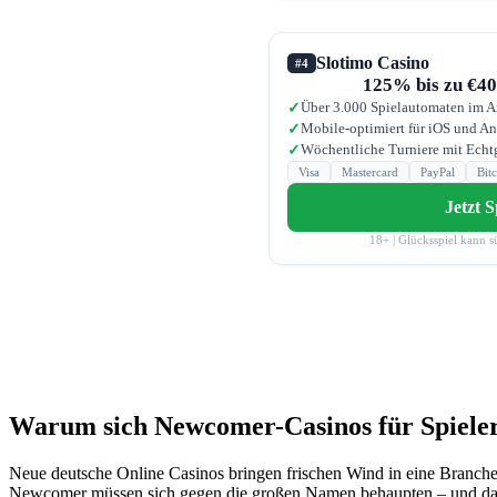
Slotimo Casino
#4
125% bis zu €40
Über 3.000 Spielautomaten im 
✓
Mobile-optimiert für iOS und A
✓
Wöchentliche Turniere mit Echt
✓
Visa
Mastercard
PayPal
Bit
Jetzt 
18+ | Glücksspiel kann 
Warum sich Newcomer-Casinos für Spieler
Neue deutsche Online Casinos bringen frischen Wind in eine Branche, d
Newcomer müssen sich gegen die großen Namen behaupten – und das tu