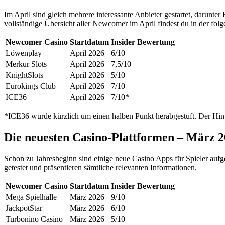
Im April sind gleich mehrere interessante Anbieter gestartet, darunt
vollständige Übersicht aller Newcomer im April findest du in der folg
Newcomer Casino
Startdatum
Insider Bewertung
Löwenplay
April 2026
6/10
Merkur Slots
April 2026
7,5/10
KnightSlots
April 2026
5/10
Eurokings Club
April 2026
7/10
ICE36
April 2026
7/10*
*ICE36 wurde kürzlich um einen halben Punkt herabgestuft. Der Hi
Die neuesten Casino-Plattformen – März 
Schon zu Jahresbeginn sind einige neue Casino Apps für Spieler aufg
getestet und präsentieren sämtliche relevanten Informationen.
Newcomer Casino
Startdatum
Insider Bewertung
Mega Spielhalle
März 2026
9/10
JackpotStar
März 2026
6/10
Turbonino Casino
März 2026
5/10