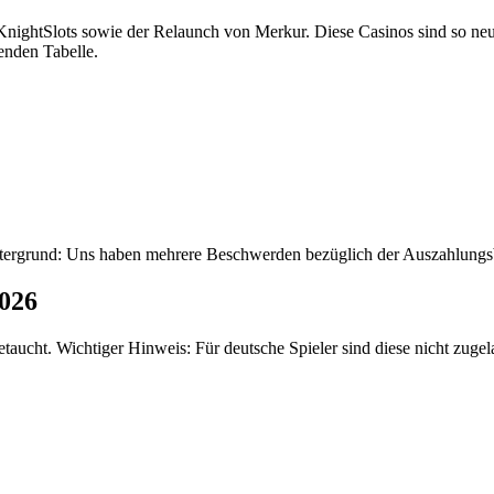
er KnightSlots sowie der Relaunch von Merkur. Diese Casinos sind so ne
enden Tabelle.
ntergrund: Uns haben mehrere Beschwerden bezüglich der Auszahlungs
2026
etaucht. Wichtiger Hinweis: Für deutsche Spieler sind diese nicht zug