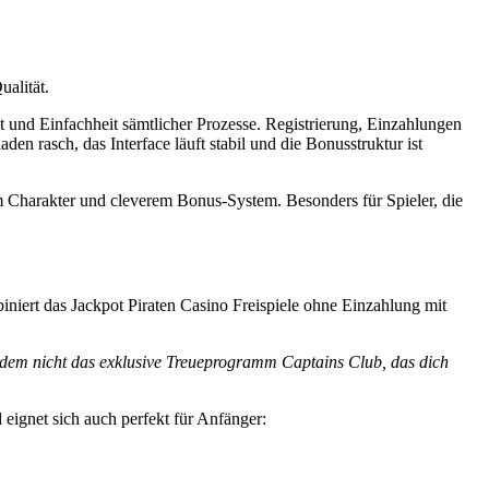
alität.
t und Einfachheit sämtlicher Prozesse. Registrierung, Einzahlungen
en rasch, das Interface läuft stabil und die Bonusstruktur ist
Charakter und cleverem Bonus-System. Besonders für Spieler, die
iniert das Jackpot Piraten Casino Freispiele ohne Einzahlung mit
erdem nicht das exklusive Treueprogramm Captains Club, das dich
 eignet sich auch perfekt für Anfänger: