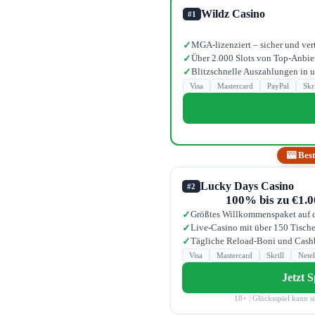
Wildz Casino
#1
MGA-lizenziert – sicher und ve
✓
Über 2.000 Slots von Top-Anbie
✓
Blitzschnelle Auszahlungen in 
✓
Visa
Mastercard
PayPal
Skri
🎰 Bes
Lucky Days Casino
#2
100% bis zu €1.0
Größtes Willkommenspaket auf d
✓
Live-Casino mit über 150 Tisch
✓
Tägliche Reload-Boni und Cash
✓
Visa
Mastercard
Skrill
Netel
Jetzt 
18+ | Glücksspiel kann 