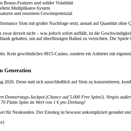
 Bonus-Features und solider Volatilität
geltem Multiplikator-System
likatoren und enormem Gewinnpotenzial
rmance Slots mit großer Nachfrage setzt, anstatt auf Quantität ohne Qu
war derzeit nicht – was jedoch sofort auffällt, ist die Geschwindigkei
nk gehalten, um auf überflüssigen Ballast zu verzichten. Die Spiele lad
t. Kein gewöhnliches 0815-Casino, sondern ein Anbieter mit eigenem 
en Generation
2026. Denn statt sich ausschließlich auf Slots zu konzentrieren, komb
den Donnerstags-Jackpot (Chance auf 5.000 Free Spins!). Vergiss auß
u 70 Platin Spins im Wert von 1 € pro Drehung!
et für Neukunden. Der Einstieg ist bewusst unkompliziert gestaltet und
xe)