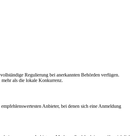
e vollständige Regulierung bei anerkannten Behörden verfügen.
mehr als die lokale Konkurrenz.
t empfehlenswertesten Anbieter, bei denen sich eine Anmeldung