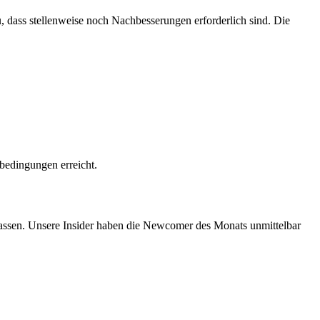
u, dass stellenweise noch Nachbesserungen erforderlich sind. Die
bedingungen erreicht.
elassen. Unsere Insider haben die Newcomer des Monats unmittelbar